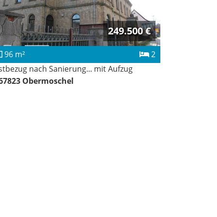
249.500 €
96 m²
2
stbezug nach Sanierung... mit Aufzug
67823
Obermoschel