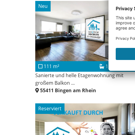
Neu
279.000 €
111 m²
1
Sanierte und helle Etagenwohnung mit
großem Balkon ...
55411
Bingen am Rhein
Reserviert