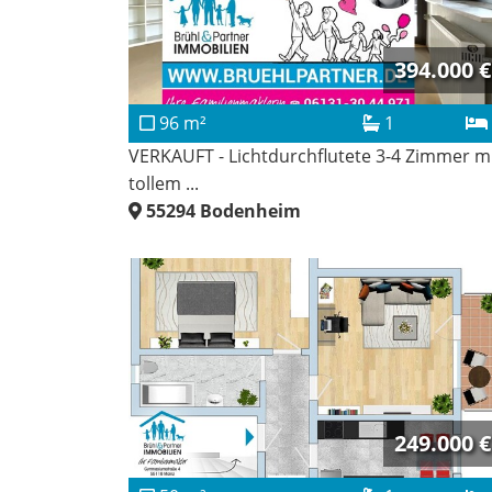
394.000 €
96 m²
1
VERKAUFT - Lichtdurchflutete 3-4 Zimmer m
tollem ...
55294
Bodenheim
249.000 €