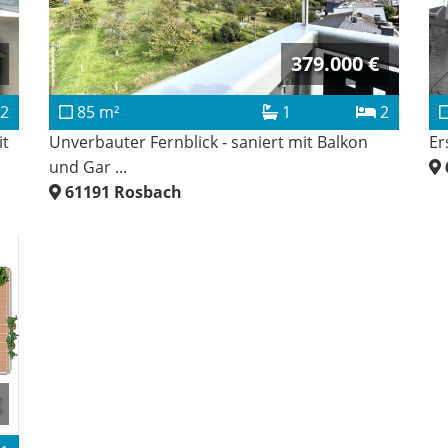
379.000 €
2
85 m²
1
2
it
Unverbauter Fernblick - saniert mit Balkon
Er
und Gar ...
61191
Rosbach