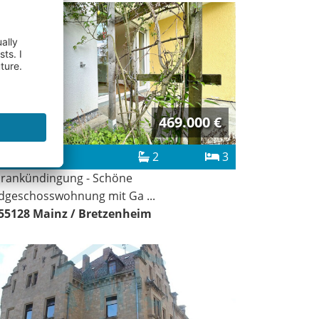
Neu
469.000 €
97 m²
2
3
rankündingung - Schöne
dgeschosswohnung mit Ga ...
55128
Mainz / Bretzenheim