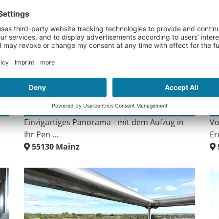
Neu
849.000 €
2
126 m²
2
2
Einzigartiges Panorama - mit dem Aufzug in
Vo
Ihr Pen ...
Er
55130
Mainz